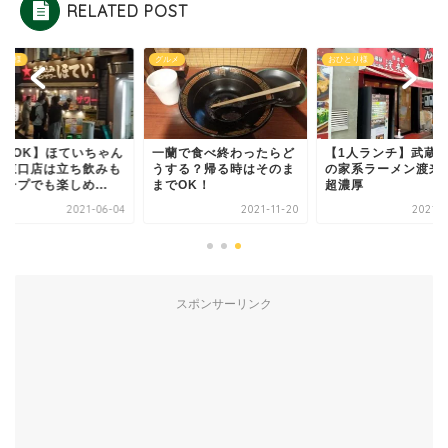
RELATED POST
とり様
グルメ
おひとり様
1人OK】ほていちゃん
一蘭で食べ終わったらど
【1人ランチ】武蔵
袋東口店は立ち飲みも
うする？帰る時はそのま
の家系ラーメン渡来
ープでも楽しめ...
までOK！
超濃厚
2021-06-04
2021-11-20
2021-0
スポンサーリンク