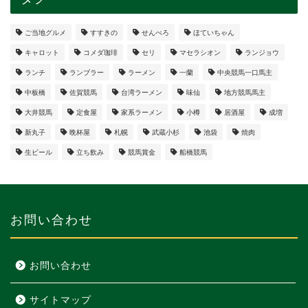
ご当地グルメ
すすきの
せんべろ
ほていちゃん
キャロット
コメダ珈琲
セリ
マセラシオン
ランジョウ
ランチ
ランブラー
ラーメン
一蘭
中央競馬一口馬主
中板橋
佐賀競馬
台湾ラーメン
味仙
地方競馬馬主
大井競馬
定食屋
家系ラーメン
小樽
居酒屋
成増
新丸子
晩杯屋
札幌
武蔵小杉
池袋
焼肉
生ビール
立ち飲み
競馬賞金
船橋競馬
お問い合わせ
お問い合わせ
サイトマップ