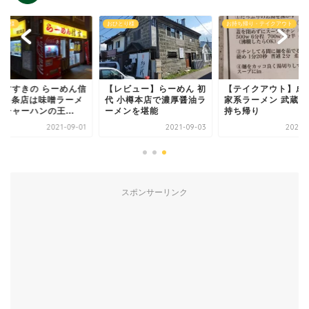
とり様
おひとり様
お持ち帰り・テイクアウト
幌すすきの らーめん信
【レビュー】らーめん 初
【テイクアウト】成
 南6条店は味噌ラーメ
代 小樽本店で濃厚醤油ラ
家系ラーメン 武蔵家
チャーハンの王...
ーメンを堪能
持ち帰り
2021-09-01
2021-09-03
2021-0
スポンサーリンク