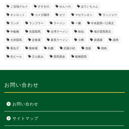
ご当地グルメ
すすきの
せんべろ
ほていちゃん
キャロット
コメダ珈琲
セリ
マセラシオン
ランジョウ
ランチ
ランブラー
ラーメン
一蘭
中央競馬一口馬主
中板橋
佐賀競馬
台湾ラーメン
味仙
地方競馬馬主
大井競馬
定食屋
家系ラーメン
小樽
居酒屋
成増
新丸子
晩杯屋
札幌
武蔵小杉
池袋
焼肉
生ビール
立ち飲み
競馬賞金
船橋競馬
お問い合わせ
お問い合わせ
サイトマップ