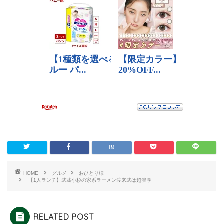
HOME
グルメ
おひとり様
【1人ランチ】武蔵小杉の家系ラーメン渡来武は超濃厚
RELATED POST