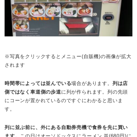
※写真をクリックするとメニュー(自販機)の画像が拡大
されます
時間帯によっては並んでいる
場合があります。
列は店
側ではなく車道側の歩道
に列が作られます。列の先頭
にコーンが置かれているのですぐにわかると思いま
す。
列に並ぶ前に、外にある自動券売機で食券を先に買い
ます。
この日はオーソドックスにラーメン 並(680円)に