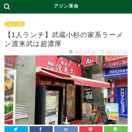
アジン革命
おひとり様
【1人ランチ】武蔵小杉の家系ラーメ
ン渡来武は超濃厚
2021-04-02
/
2021-07-02