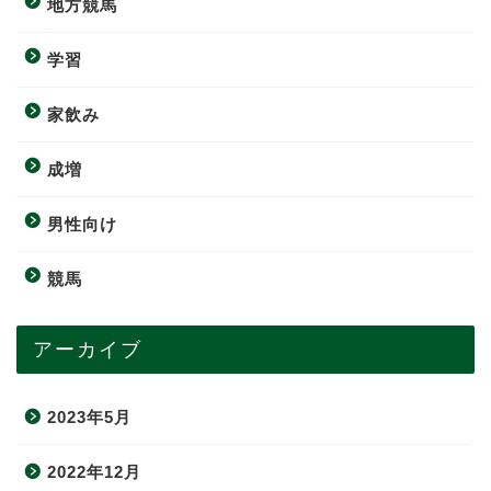
地方競馬
学習
家飲み
成増
男性向け
競馬
アーカイブ
2023年5月
2022年12月