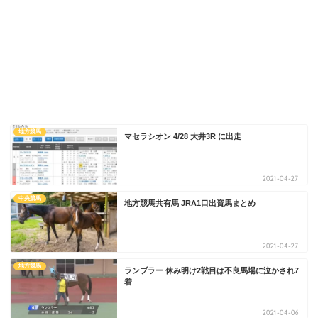
地方競馬
マセラシオン 4/28 大井3R に出走
2021-04-27
中央競馬
地方競馬共有馬 JRA1口出資馬まとめ
2021-04-27
地方競馬
ランブラー 休み明け2戦目は不良馬場に泣かされ7
着
2021-04-06