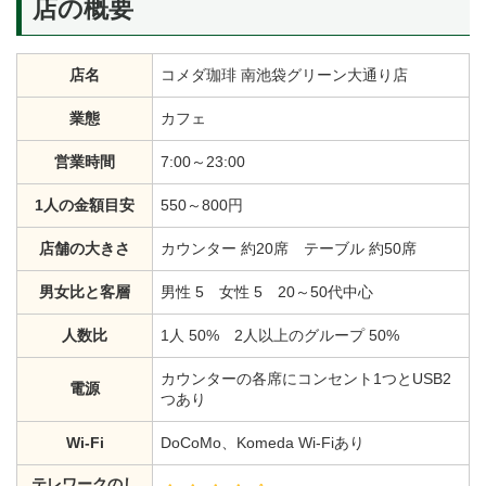
店の概要
店名
コメダ珈琲 南池袋グリーン大通り店
業態
カフェ
営業時間
7:00～23:00
1人の金額目安
550～800円
店舗の大きさ
カウンター 約20席 テーブル 約50席
男女比と客層
男性 5 女性 5 20～50代中心
人数比
1人 50% 2人以上のグループ 50%
カウンターの各席にコンセント1つとUSB2
電源
つあり
Wi-Fi
DoCoMo、Komeda Wi-Fiあり
テレワークのし