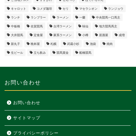
キャロット
コメダ珈琲
セリ
マセラシオン
ランジョウ
ランチ
ランブラー
ラーメン
一蘭
中央競馬一口馬主
中板橋
佐賀競馬
台湾ラーメン
味仙
地方競馬馬主
大井競馬
定食屋
家系ラーメン
小樽
居酒屋
成増
新丸子
晩杯屋
札幌
武蔵小杉
池袋
焼肉
生ビール
立ち飲み
競馬賞金
船橋競馬
お問い合わせ
お問い合わせ
サイトマップ
プライバシーポリシー