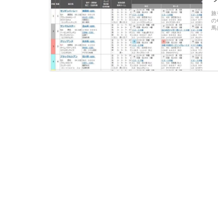
旅
の
馬