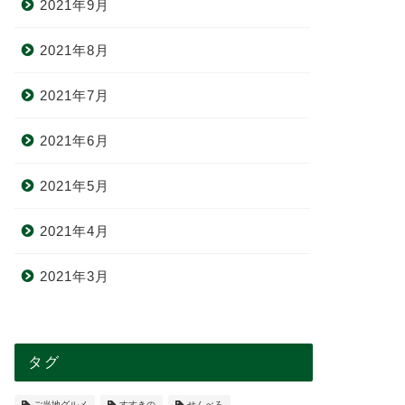
2021年9月
2021年8月
2021年7月
2021年6月
2021年5月
2021年4月
2021年3月
タグ
ご当地グルメ
すすきの
せんべろ