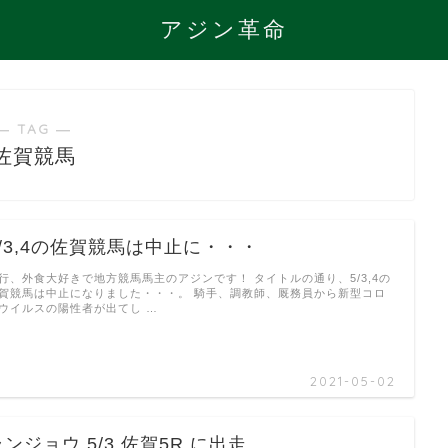
アジン革命
― TAG ―
佐賀競馬
5/3,4の佐賀競馬は中止に・・・
行、外食大好きで地方競馬馬主のアジンです！ タイトルの通り、5/3,4の
賀競馬は中止になりました・・・。 騎手、調教師、厩務員から新型コロ
ウイルスの陽性者が出てし …
2021-05-02
ランジョウ 5/3 佐賀5R に出走